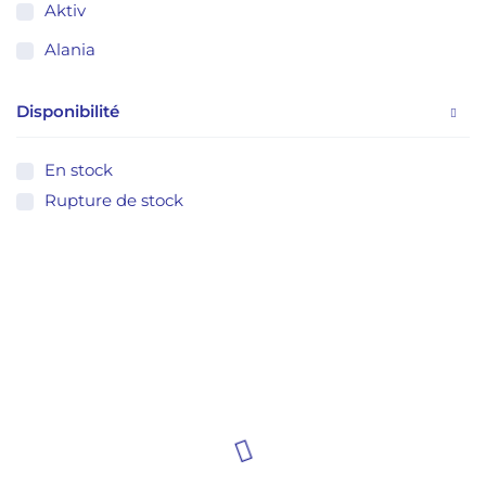
Aktiv
Alania
Almaflore
Disponibilité
Alvityl
Anivagene
En stock
Rupture de stock
Anxiben
Apivita
Apothica
kera-liss
ArkoPharma
Forcapil
ASMIN
AVENE