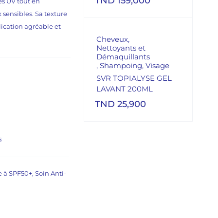
TND
159,000
es UV tout en
 sensibles. Sa texture
lication agréable et
Cheveux
,
Nettoyants et
Démaquillants
,
Shampoing
,
Visage
SVR TOPIALYSE GEL
LAVANT 200ML
TND
25,900
e à SPF50+
,
Soin Anti-