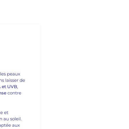
les peaux
s laisser de
 et UVB
,
nse
contre
e et
 au soleil.
daptée aux