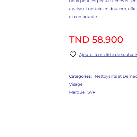
doux pour les peaux sèches et sensi
apaise et nettoie en douceur, offr
et confortable.
TND
58,900
Catégories:
Nettoyants et Démaq
Visage
Marque :
SVR