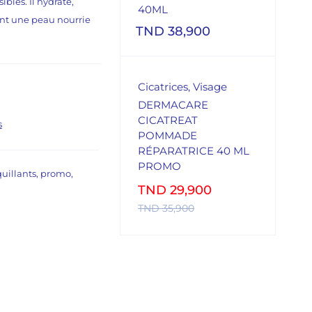
bles. Il hydrate,
40ML
ant une peau nourrie
TND
38,900
Cicatrices
,
Visage
DERMACARE
CICATREAT
POMMADE
RÉPARATRICE 40 ML
PROMO
uillants
,
promo
,
TND
29,900
TND
35,900