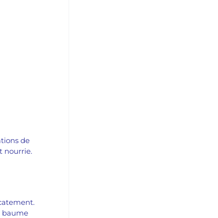
ations de
t nourrie.
icatement.
Ce baume